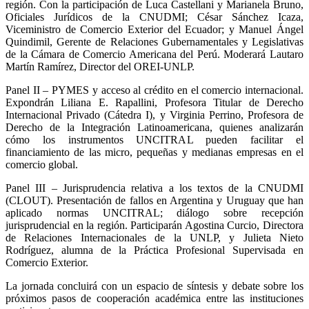
región. Con la participación de Luca Castellani y Marianela Bruno,
Oficiales Jurídicos de la CNUDMI; César Sánchez Icaza,
Viceministro de Comercio Exterior del Ecuador; y Manuel Ángel
Quindimil, Gerente de Relaciones Gubernamentales y Legislativas
de la Cámara de Comercio Americana del Perú. Moderará Lautaro
Martín Ramírez, Director del OREI-UNLP.
Panel II – PYMES y acceso al crédito en el comercio internacional.
Expondrán Liliana E. Rapallini, Profesora Titular de Derecho
Internacional Privado (Cátedra I), y Virginia Perrino, Profesora de
Derecho de la Integración Latinoamericana, quienes analizarán
cómo los instrumentos UNCITRAL pueden facilitar el
financiamiento de las micro, pequeñas y medianas empresas en el
comercio global.
Panel III – Jurisprudencia relativa a los textos de la CNUDMI
(CLOUT). Presentación de fallos en Argentina y Uruguay que han
aplicado normas UNCITRAL; diálogo sobre recepción
jurisprudencial en la región. Participarán Agostina Curcio, Directora
de Relaciones Internacionales de la UNLP, y Julieta Nieto
Rodríguez, alumna de la Práctica Profesional Supervisada en
Comercio Exterior.
La jornada concluirá con un espacio de síntesis y debate sobre los
próximos pasos de cooperación académica entre las instituciones